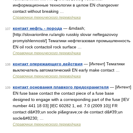
информационные технологии в целом EN changeover
contact without breaking …
Справочник технического переводчика
контакт нефть - порода
— &mdash;
107
[http://slovarionline.ru/anglo russkiy slovar neftegazovoy
promyishlennosti/] Тематики нефтегазовая промышленность
EN oil rock contactoil rock surface …
Справочник технического переводчика
контакт опережающего действия
— [Интент] Тематики
108
выключатель автоматический EN early make contact …
Справочник технического переводчика
контакт основания плавкого предохранителя
— [Интент]
109
EN fuse base contact the contact piece of a fuse base
designed to engage with a corresponding part of the fuse [IEV
number 441 18 03] [IEC 60282 1, ed. 7.0 (2009 10)] FR
contact d&#39;un socle pi&egrave;ce de contact d&#39;un
socle&#8230; …
Справочник технического переводчика