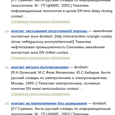
[Л.Г.Суменко. Англо русский словарь по информационным
технологиям. М.: ГП ЦНИИС, 2003.] Тематики
информационные технологии в целом EN time delay closing
contact …
Справочник технического переводчика
контакт застывания интрузивной породы
— закалённая
104
контактная зона &mdash; [http://slovarionline.ru/anglo russkiy
slovar neftegazovoy promyishlennosti/] Тематики
нефтегазовая промышленность Синонимы закалённая
контактная зона EN chilled contact …
Справочник технического переводчика
контакт металл-полупроводник
— &mdash;
105
[Я.Н.Лугинский, М.С.Фези Жилинская, Ю.С.Кабиров. Англо
русский словарь по электротехнике и электроэнергетике,
Москва, 1999 г.] Тематики электротехника, основные
понятия EN metal semiconductor contact …
Справочник технического переводчика
контакт на переключение без размыкания
— &mdash;
106
[Л.Г.Суменко. Англо русский словарь по информационным
технологиям. М.: ГП ЦНИИС, 2003.] Тематики