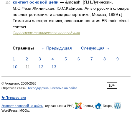
контакт основой цепи
— &mdash; [Я.Н.Лугинский,
110
М.С.Фези Жилинская, Ю.С.Кабиров. Англо русский словарь
по электротехнике и электроэнергетике, Москва, 1999 г.]
Тематики электротехника, основные понятия EN main circuit
contact …
Справочник технического переводчика
Страницы
←
Предыдущая
Следующая
→
1
2
3
4
5
6
7
8
9
10
11
12
13
© Академик, 2000-2026
18+
Обратная связь:
Техподдержка
,
Реклама на сайте
👣 Путешествия
Экспорт словарей на сайты
, сделанные на PHP,
Joomla,
Drupal,
WordPress, MODx.